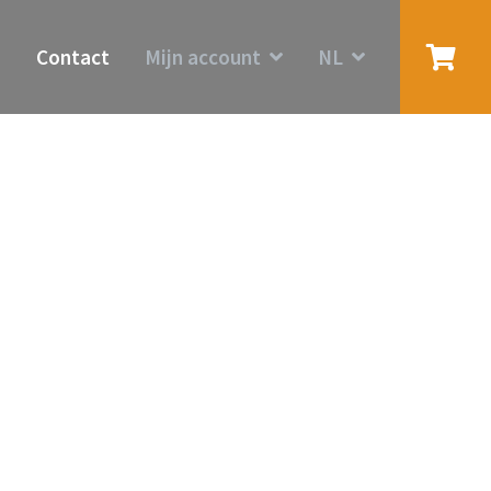
User
h
Contact
Mijn account
NL
login
Inloggen
NL
menu
Registreren
FR
Wachtwoord
vergeten