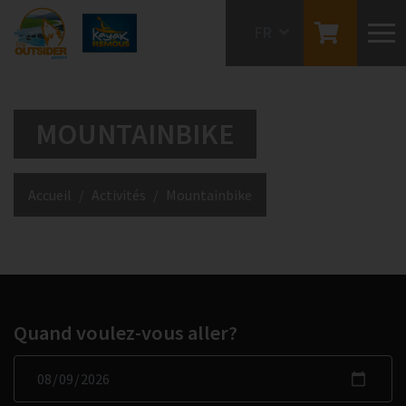
Aller
FR
au
contenu
principal
NL
MOUNTAINBIKE
FR
Fil
Accueil
Activités
Mountainbike
d'Ariane
Quand voulez-vous aller?