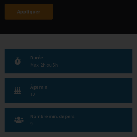
Durée
Max. 2h ou 5h
Âge min.
12
Nombre min. de pers.
9